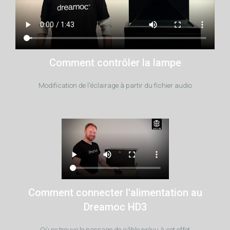
Comment contrôler la lampe
Modification de l'éclairage à partir du fichier audio
Comment connecter l'alimentation au
Dreamoc HD3
Où se trouve le passage de câble prévu à cet effet