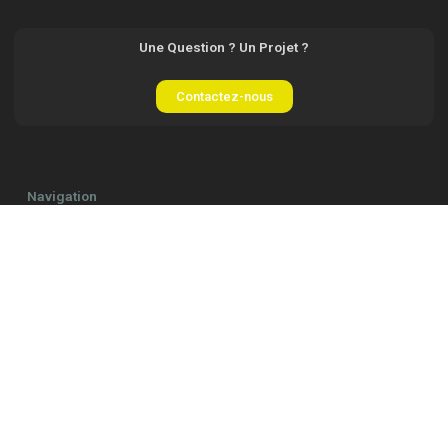
Une Question ? Un Projet ?
Contactez-nous
Navigation
Accueil
Nos Hologrammes
Support et SAV
Occasions
À Propos
Contact