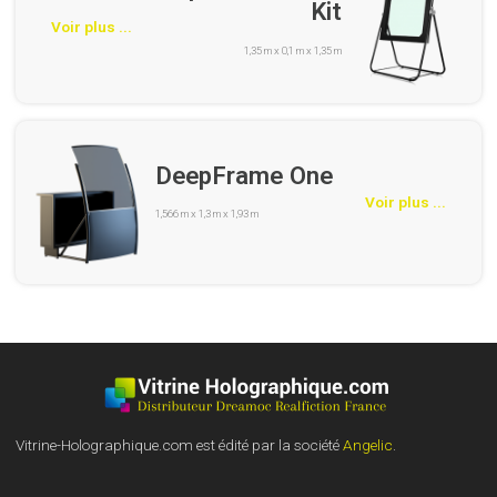
Kit
Voir plus ...
1,35 m x 0,1 m x 1,35 m
DeepFrame One
Voir plus ...
1,566 m x 1,3 m x 1,93 m
Vitrine-Holographique.com est édité par la société
Angelic
.