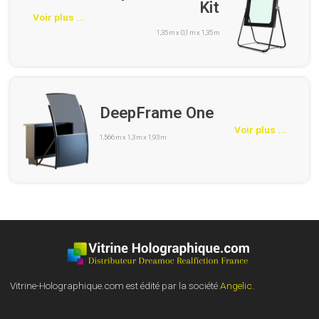
Kit
Voir plus ...
1,35 m x 0,1 m x 1,35 m
DeepFrame One
Voir plus ...
1,566 m x 1,3 m x 1,93 m
Vitrine-Holographique.com est édité par la société
Angelic
.