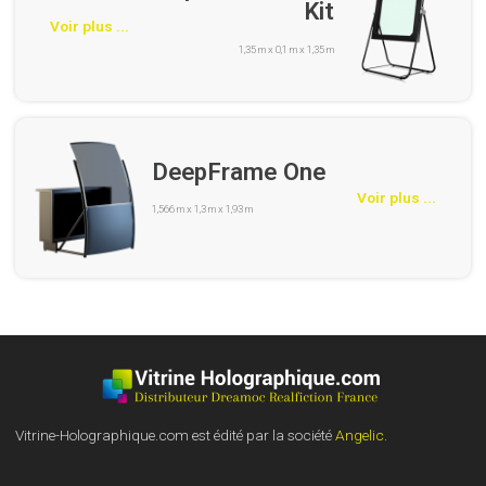
Kit
Voir plus ...
1,35 m x 0,1 m x 1,35 m
DeepFrame One
Voir plus ...
1,566 m x 1,3 m x 1,93 m
Vitrine-Holographique.com est édité par la société
Angelic
.