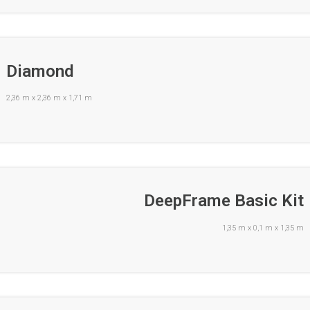
Diamond
2,36 m x 2,36 m x 1,71 m
DeepFrame Basic Kit
1,35 m x 0,1 m x 1,35 m