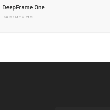
DeepFrame One
1,566 m x 1,3 m x 1,93 m