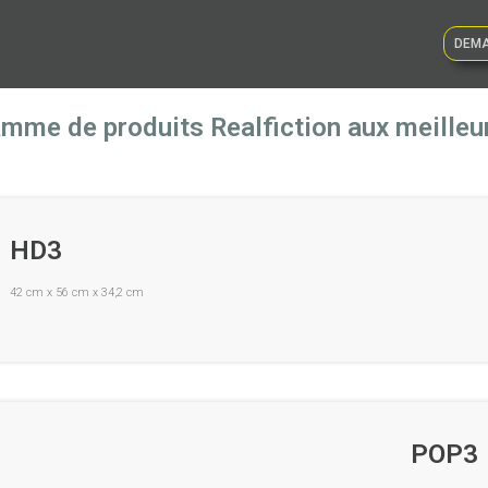
DEMA
me de produits Realfiction aux meilleur
HD3
42 cm x 56 cm x 34,2 cm
POP3