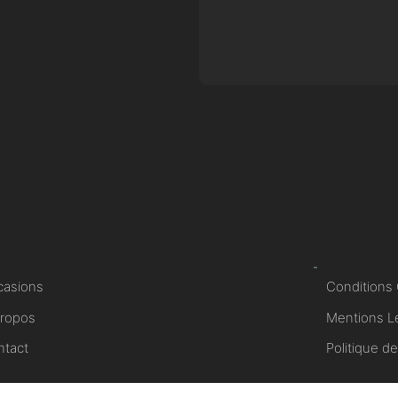
-
casions
Conditions 
Propos
Mentions L
ntact
Politique de