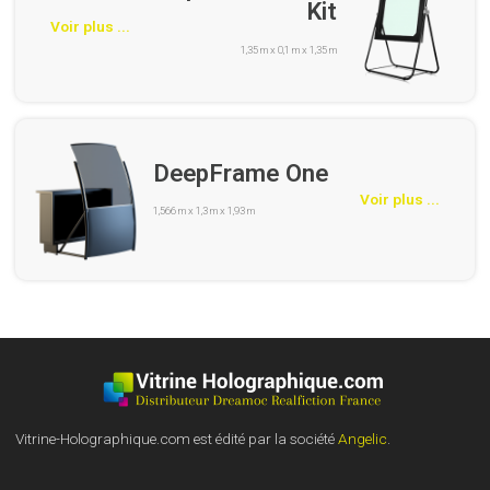
Kit
Voir plus ...
1,35 m x 0,1 m x 1,35 m
DeepFrame One
Voir plus ...
1,566 m x 1,3 m x 1,93 m
Vitrine-Holographique.com est édité par la société
Angelic
.